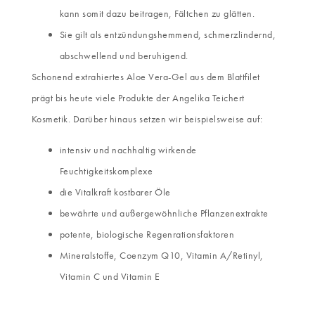
kann somit dazu beitragen, Fältchen zu glätten.
Sie gilt als entzündungshemmend, schmerzlindernd,
abschwellend und beruhigend.
Schonend extrahiertes Aloe Vera-Gel aus dem Blattfilet
prägt bis heute viele Produkte der Angelika Teichert
Kosmetik. Darüber hinaus setzen wir beispielsweise auf:
intensiv und nachhaltig wirkende
Feuchtigkeitskomplexe
die Vitalkraft kostbarer Öle
bewährte und außergewöhnliche Pflanzenextrakte
potente, biologische Regenrationsfaktoren
Mineralstoffe, Coenzym Q10, Vitamin A/Retinyl,
Vitamin C und Vitamin E