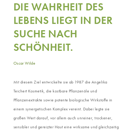
DIE WAHRHEIT DES
LEBENS LIEGT IN DER
SUCHE NACH
SCHÖNHEIT.
Oscar Wilde
Mit diesem Ziel entwickelte sie ab 1987 die Angelika
Teichert Kosmetik, die kostbare Pflanzenöle und
Pflanzenextrakte sowie potente biologische Wirkstoffe in
einem synergetischen Komplex vereint. Dabei legte sie
großen Wert darauf, vor allem auch unreiner, trockener,
sensibler und gereizter Haut eine wirksame und gleichzeitig